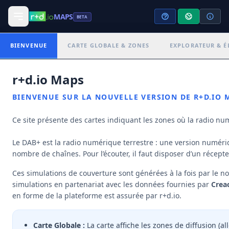
MAPS
BETA
PARAMÈTRES D'AFFICHAGE
BIENVENUE
CARTE GLOBALE & ZONES
EXPLORATEUR & ÉL
Toulon-Local
LOCAL
+
r+d.io Maps
−
NOM DE L'ENSEMBLE
CANAL • EID
BIENVENUE SUR LA NOUVELLE VERSION DE R+D.IO M
11C • F041
TOULON 11C
Ce site présente des cartes indiquant les zones où la radio nu
OPÉRATEUR DE MUX
OPÉRATEUR TÊTE DE RÉSEAU
SAS Rmux
TDF
Le DAB+ est la radio numérique terrestre : une version numériq
OPÉRATEUR(S) DE DIFFUSION
nombre de chaînes. Pour l’écouter, il faut disposer d’un récep
TDF
Ces simulations de couverture sont générées à la fois par le 
SITES D'ÉMISSION
RADIOS DIFFUSÉES
2
13
simulations en partenariat avec les données fournies par
Crea
en forme de la plateforme est assurée par r+d.io.
CHÉRIE FM
TOULON
Carte Globale :
La carte affiche les zones de diffusion (a