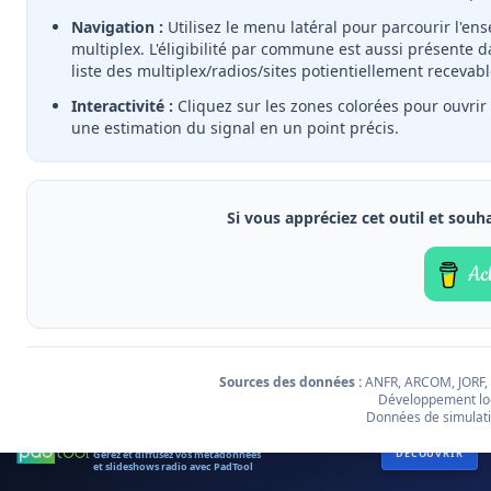
Navigation :
Utilisez le menu latéral pour parcourir l'e
LA CIOTAT
multiplex. L'éligibilité par commune est aussi présente
FRÉQUENCE
NAUTIQUE
liste des multiplex/radios/sites potientiellement recevabl
Interactivité :
Cliquez sur les zones colorées pour ouvrir 
une estimation du signal en un point précis.
RADIO CÔTE
VAROISE
Si vous appréciez cet outil et souh
RCB RADIO
R+D.IO DÉTAILLÉ
1.5M/SOL (DBΜV/M)
Leaflet
|
Gestion des cookies
Compilation et mise en œuvre par
r+d.io
Sources des données :
ANFR, ARCOM, JORF,
Données de simulation de couverture par
r+d.io
/
FMNET
/
Creacast
Développement log
|
©
IGN
Données de simulati
MÉTADONNÉES ET SLIDESHOWS DAB+
DÉCOUVRIR
Gérez et diffusez vos métadonnées
et slideshows radio avec PadTool