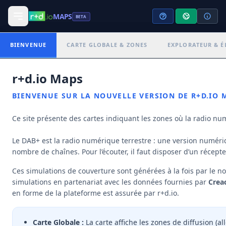
MAPS
BETA
PARAMÈTRES D'AFFICHAGE
BIENVENUE
CARTE GLOBALE & ZONES
EXPLORATEUR & ÉL
Dijon-Etendu
ETENDU
+
r+d.io Maps
−
NOM DE L'ENSEMBLE
CANAL • EID
BIENVENUE SUR LA NOUVELLE VERSION DE R+D.IO M
9B • F039
Dijon-Etendu
Ce site présente des cartes indiquant les zones où la radio nu
OPÉRATEUR DE MUX
OPÉRATEUR TÊTE DE RÉSEAU
SAS Compagnie des Multiplex
Towercast
DAB
Le DAB+ est la radio numérique terrestre : une version numériq
nombre de chaînes. Pour l’écouter, il faut disposer d’un récep
OPÉRATEUR(S) DE DIFFUSION
TDF, Towercast
Ces simulations de couverture sont générées à la fois par le 
simulations en partenariat avec les données fournies par
Crea
SITES D'ÉMISSION
RADIOS DIFFUSÉES
3
13
en forme de la plateforme est assurée par r+d.io.
Carte Globale :
La carte affiche les zones de diffusion (a