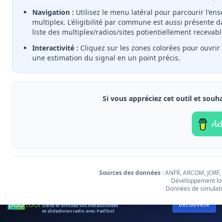
Navigation :
Utilisez le menu latéral pour parcourir l'e
multiplex. L'éligibilité par commune est aussi présente
liste des multiplex/radios/sites potientiellement recevabl
Interactivité :
Cliquez sur les zones colorées pour ouvrir 
une estimation du signal en un point précis.
Si vous appréciez cet outil et souh
R+D.IO DÉTAILLÉ
1.5M/SOL (DBΜV/M)
Leaflet
|
Gestion des cookies
Compilation et mise en œuvre par
r+d.io
Sources des données :
ANFR, ARCOM, JORF,
Données de simulation de couverture par
r+d.io
/
FMNET
/
Creacast
Développement log
|
©
IGN
Données de simulati
MÉTADONNÉES ET SLIDESHOWS DAB+
DÉCOUVRIR
Gérez et diffusez vos métadonnées
et slideshows radio avec PadTool