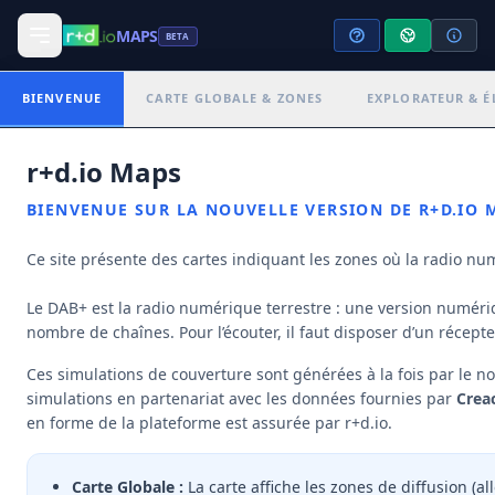
MAPS
BETA
PARAMÈTRES D'AFFICHAGE
BIENVENUE
CARTE GLOBALE & ZONES
EXPLORATEUR & ÉL
Colmar-Local
LOCAL
+
r+d.io Maps
−
NOM DE L'ENSEMBLE
CANAL • EID
BIENVENUE SUR LA NOUVELLE VERSION DE R+D.IO M
11C • F026
COLMAR DAB+
Ce site présente des cartes indiquant les zones où la radio nu
OPÉRATEUR DE MUX
OPÉRATEUR TÊTE DE RÉSEAU
Milhüser Broadcasting Club
Digris
Opérateur de Multiplex
Le DAB+ est la radio numérique terrestre : une version numériq
nombre de chaînes. Pour l’écouter, il faut disposer d’un récep
OPÉRATEUR(S) DE DIFFUSION
Digris
Ces simulations de couverture sont générées à la fois par le 
simulations en partenariat avec les données fournies par
Crea
SITES D'ÉMISSION
RADIOS DIFFUSÉES
1
13
en forme de la plateforme est assurée par r+d.io.
Carte Globale :
La carte affiche les zones de diffusion (a