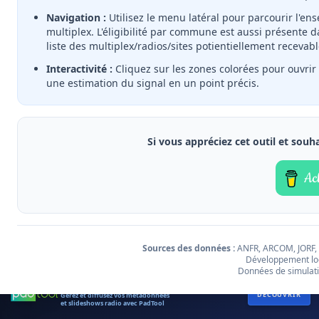
FLOR FM
Navigation :
Utilisez le menu latéral pour parcourir l'e
multiplex. L'éligibilité par commune est aussi présente
liste des multiplex/radios/sites potientiellement recevabl
RADIO
DREYECKLAND
LIBRE
Interactivité :
Cliquez sur les zones colorées pour ouvrir 
une estimation du signal en un point précis.
Si vous appréciez cet outil et souh
R+D.IO DÉTAILLÉ
1.5M/SOL (DBΜV/M)
Leaflet
|
Gestion des cookies
Compilation et mise en œuvre par
r+d.io
Sources des données :
ANFR, ARCOM, JORF,
Données de simulation de couverture par
r+d.io
/
FMNET
/
Creacast
Développement log
|
©
IGN
Données de simulati
MÉTADONNÉES ET SLIDESHOWS DAB+
DÉCOUVRIR
Gérez et diffusez vos métadonnées
et slideshows radio avec PadTool